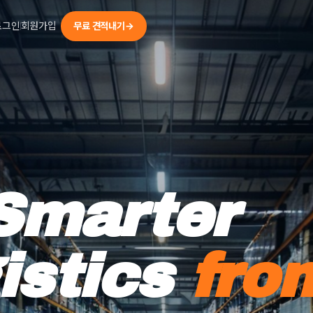
로그인
회원가입
무료 견적내기
→
 Smarter
istics
fro